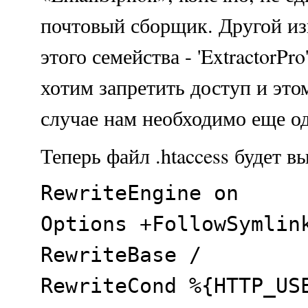
почтовый сборщик. Другой из
этого семейства - 'ExtractorPr
хотим запретить доступ и это
случае нам необходимо еще од
Теперь файл .htaccess будет вы
RewriteEngine on
Options +FollowSymlin
RewriteBase /
RewriteCond %{HTTP_US