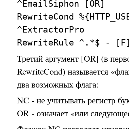
^EmailSiphon [OR]
RewriteCond %{HTTP_US
^ExtractorPro
RewriteRule ^.*$ - [F
Третий аргумент [OR] (в перв
RewriteCond) называется «фл
два возможных флага:
NC - не учитывать регистр бук
OR - означает «или следующе
Флажок NC позволяет игнорир