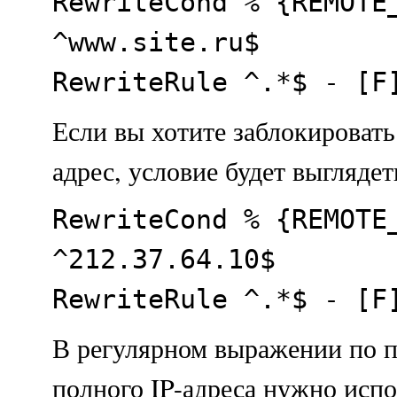
RewriteCond % {REMOTE
^www.site.ru$
RewriteRule ^.*$ - [F
Если вы хотите заблокировать
адрес, условие будет выглядет
RewriteCond % {REMOTE
^212.37.64.10$
RewriteRule ^.*$ - [F
В регулярном выражении по п
полного IP-адреса нужно испо