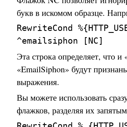
букв в искомом образце. Напр
RewriteCond %{HTTP_US
^emailsiphon [NC]
Эта строка определяет, что и 
«EmailSiphon» будут признан
выражения.
Вы можете использовать сраз
флажков, разделяя их запятым
RewriteCond % {HTTP_U