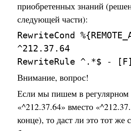
приобретенных знаний (решен
следующей части):
RewriteCond %{REMOTE_
^212.37.64
RewriteRule ^.*$ - [F
Внимание, вопрос!
Если мы пишем в регулярном
«^212.37.64» вместо «^212.37.
конце), то даст ли это тот же