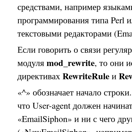
средствами, например языкам
программирования типа Perl и
текстовыми редакторами (Ema
Если говорить о связи регул
mod_rewrite
модуля
, то они 
RewriteRule
Re
директивах
и
«^» обозначает начало строки.
что User-agent должен начинат
«EmailSiphon» и ни с чего дру
(«NewEmailSiphon», например,