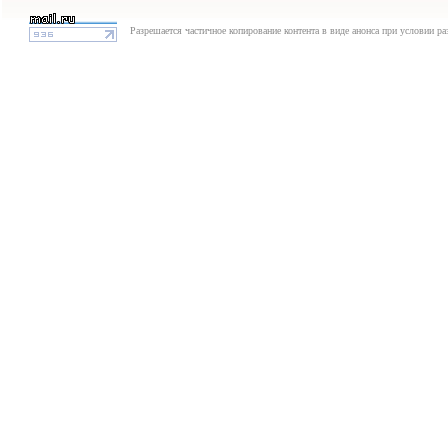
Разрешается частичное копирование контента в виде анонса при условии р