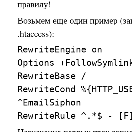
правилу!
Возьмем еще один пример (за
.htaccess):
RewriteEngine on
Options +FollowSymlin
RewriteBase /
RewriteCond %{HTTP_US
^EmailSiphon
RewriteRule ^.*$ - [F
Назначение первых трех запи